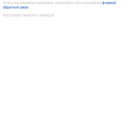
Если у вас возникли проблемы, пожалуйста, воспользуйтесь
формой
обратной связи
9181219836175456749
:
1786078278