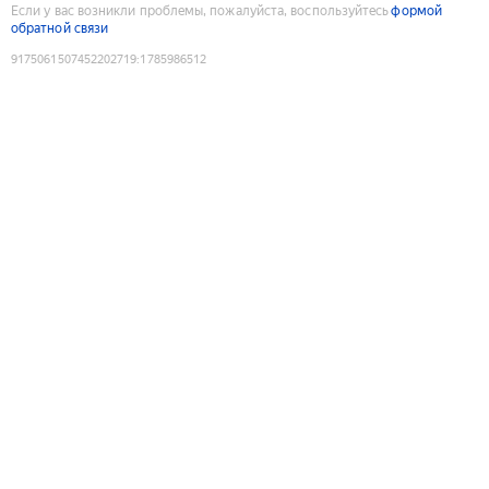
Если у вас возникли проблемы, пожалуйста, воспользуйтесь
формой
обратной связи
9175061507452202719
:
1785986512