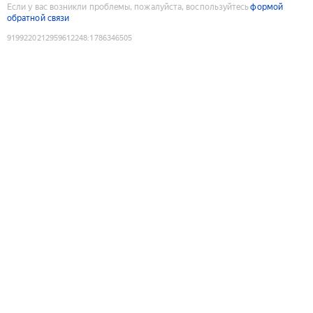
Если у вас возникли проблемы, пожалуйста, воспользуйтесь
формой
обратной связи
9199220212959612248
:
1786346505