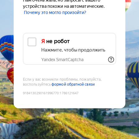
Нам очень жаль, но запросы с вашего
устройства похожи на автоматические.
Почему это могло произойти?
Я не робот
Нажмите, чтобы продолжить
Yandex SmartCaptcha
Если у вас возникли проблемы, пожалуйста,
воспользуйтесь
формой обратной связи
9184130290161996770
:
1786121647