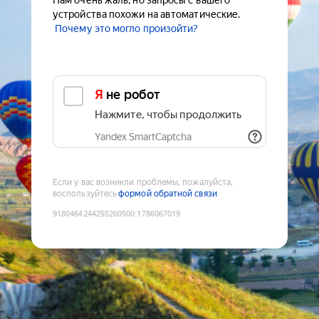
Нам очень жаль, но запросы с вашего
устройства похожи на автоматические.
Почему это могло произойти?
Я не робот
Нажмите, чтобы продолжить
Yandex SmartCaptcha
Если у вас возникли проблемы, пожалуйста,
воспользуйтесь
формой обратной связи
9180464244255260500
:
1786067019