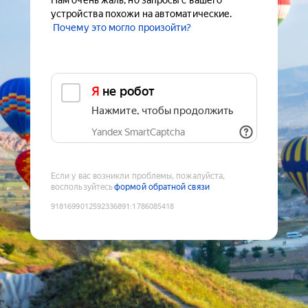
Нам очень жаль, но запросы с вашего
устройства похожи на автоматические.
Почему это могло произойти?
Я не робот
Нажмите, чтобы продолжить
Yandex SmartCaptcha
Если у вас возникли проблемы, пожалуйста,
воспользуйтесь
формой обратной связи
9181699012592336891
:
1786085418