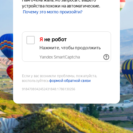
Нам очень жаль, но запросы с вашего
устройства похожи на автоматические.
Почему это могло произойти?
Я не робот
Нажмите, чтобы продолжить
Yandex SmartCaptcha
Если у вас возникли проблемы, пожалуйста,
воспользуйтесь
формой обратной связи
9184708042452431848
:
1786130256