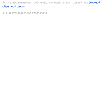
Если у вас возникли проблемы, пожалуйста, воспользуйтесь
формой
обратной связи
9194999743281832066
:
1786283615