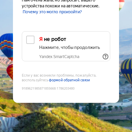
Нам очень жаль, но запросы с вашего
устройства похожи на автоматические.
Почему это могло произойти?
Я не робот
Нажмите, чтобы продолжить
Yandex SmartCaptcha
Если у вас возникли проблемы, пожалуйста,
воспользуйтесь
формой обратной связи
9189621985871855668
:
1786203480