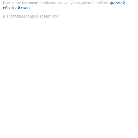
Если у вас возникли проблемы, пожалуйста, воспользуйтесь
формой
обратной связи
9180987952032006399
:
1786074823