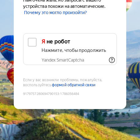
Нам очень жаль, но запросы с вашего
устройства похожи на автоматические.
Почему это могло произойти?
Я не робот
Нажмите, чтобы продолжить
Yandex SmartCaptcha
Если у вас возникли проблемы, пожалуйста,
воспользуйтесь
формой обратной связи
9179757280694790153
:
1786056484