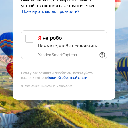
Нам очень жаль, но запросы с вашего
устройства похожи на автоматические.
Почему это могло произойти?
Я не робот
Нажмите, чтобы продолжить
Yandex SmartCaptcha
Если у вас возникли проблемы, пожалуйста,
воспользуйтесь
формой обратной связи
9180913039213092694
:
1786073706