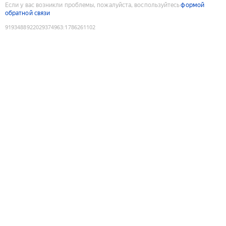
Если у вас возникли проблемы, пожалуйста, воспользуйтесь
формой
обратной связи
9193488922029374963
:
1786261102