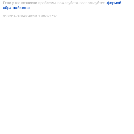
Если у вас возникли проблемы, пожалуйста, воспользуйтесь
формой
обратной связи
9180914743040048291
:
1786073732