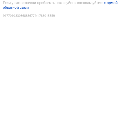
Если у вас возникли проблемы, пожалуйста, воспользуйтесь
формой
обратной связи
9177010830368856774
:
1786015559