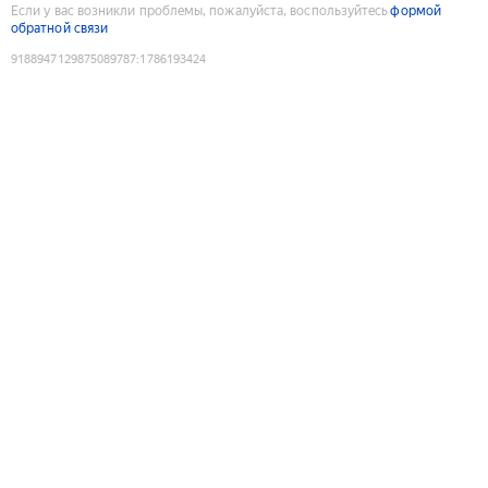
Если у вас возникли проблемы, пожалуйста, воспользуйтесь
формой
обратной связи
9188947129875089787
:
1786193424