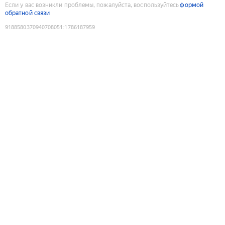
Если у вас возникли проблемы, пожалуйста, воспользуйтесь
формой
обратной связи
9188580370940708051
:
1786187959