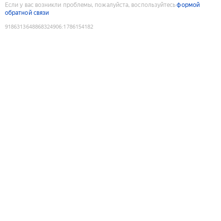
Если у вас возникли проблемы, пожалуйста, воспользуйтесь
формой
обратной связи
9186313648868324906
:
1786154182