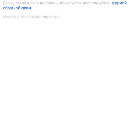
Если у вас возникли проблемы, пожалуйста, воспользуйтесь
формой
обратной связи
9202176787512201088
:
1786390561