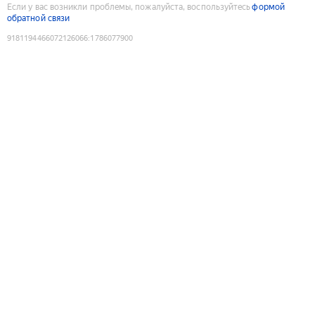
Если у вас возникли проблемы, пожалуйста, воспользуйтесь
формой
обратной связи
9181194466072126066
:
1786077900