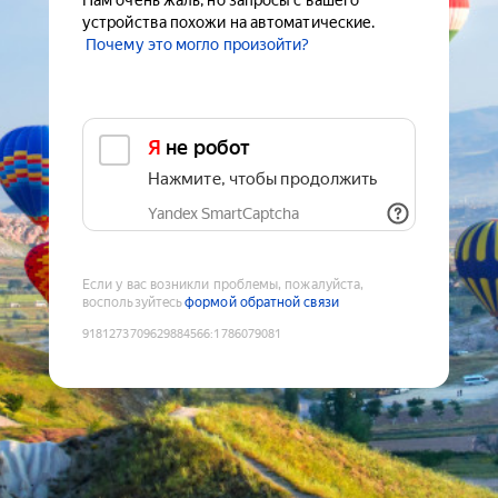
Нам очень жаль, но запросы с вашего
устройства похожи на автоматические.
Почему это могло произойти?
Я не робот
Нажмите, чтобы продолжить
Yandex SmartCaptcha
Если у вас возникли проблемы, пожалуйста,
воспользуйтесь
формой обратной связи
9181273709629884566
:
1786079081