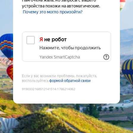
Нам очень жаль, но запросы с вашего
устройства похожи на автоматические.
Почему это могло произойти?
Я не робот
Нажмите, чтобы продолжить
Yandex SmartCaptcha
Если у вас возникли проблемы, пожалуйста,
воспользуйтесь
формой обратной связи
9190332168512141514
:
1786214062