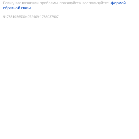
Если у вас возникли проблемы, пожалуйста, воспользуйтесь
формой
обратной связи
9178510565304072469
:
1786037907