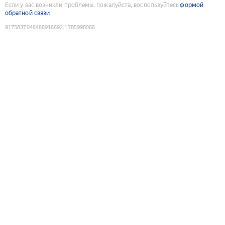
Если у вас возникли проблемы, пожалуйста, воспользуйтесь
формой
обратной связи
9175837048488916692
:
1785998068