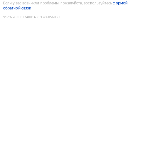
Если у вас возникли проблемы, пожалуйста, воспользуйтесь
формой
обратной связи
9179728103774001483
:
1786056050