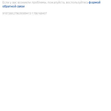
Если у вас возникли проблемы, пожалуйста, воспользуйтесь
формой
обратной связи
9187268279639389413
:
1786168407