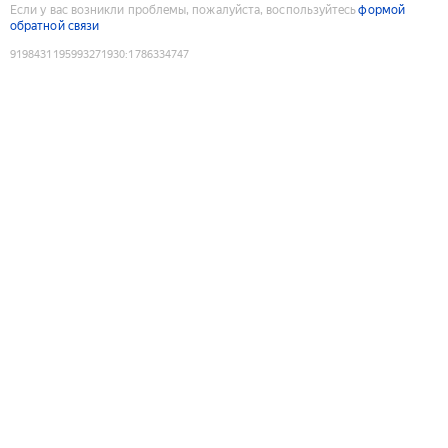
Если у вас возникли проблемы, пожалуйста, воспользуйтесь
формой
обратной связи
9198431195993271930
:
1786334747