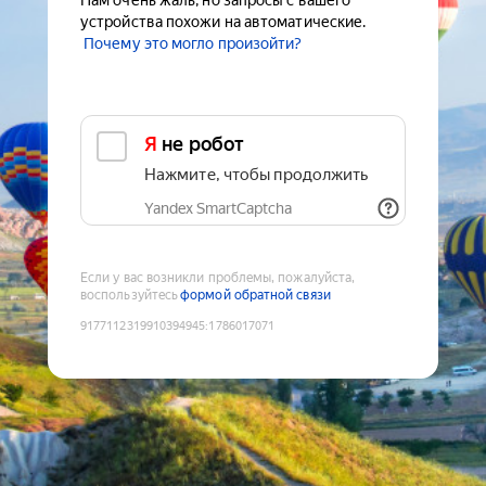
Нам очень жаль, но запросы с вашего
устройства похожи на автоматические.
Почему это могло произойти?
Я не робот
Нажмите, чтобы продолжить
Yandex SmartCaptcha
Если у вас возникли проблемы, пожалуйста,
воспользуйтесь
формой обратной связи
9177112319910394945
:
1786017071