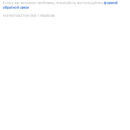
Если у вас возникли проблемы, пожалуйста, воспользуйтесь
формой
обратной связи
9181697006370951808
:
1786085388