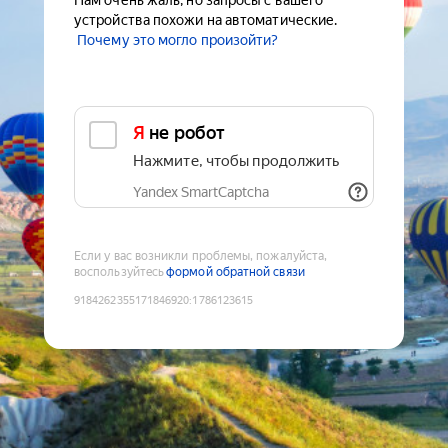
Нам очень жаль, но запросы с вашего
устройства похожи на автоматические.
Почему это могло произойти?
Я не робот
Нажмите, чтобы продолжить
Yandex SmartCaptcha
Если у вас возникли проблемы, пожалуйста,
воспользуйтесь
формой обратной связи
9184262355171846920
:
1786123615