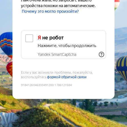
Нам очень жаль, но запросы с вашего
устройства похожи на автоматические.
Почему это могло произойти?
Я не робот
Нажмите, чтобы продолжить
Yandex SmartCaptcha
Если у вас возникли проблемы, пожалуйста,
воспользуйтесь
формой обратной связи
9184126046333491200
:
1786121584