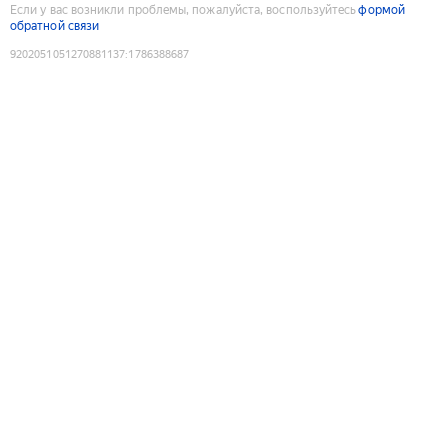
Если у вас возникли проблемы, пожалуйста, воспользуйтесь
формой
обратной связи
9202051051270881137
:
1786388687