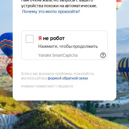
Нам очень жаль, но запросы с вашего
устройства похожи на автоматические.
Почему это могло произойти?
Я не робот
Нажмите, чтобы продолжить
Yandex SmartCaptcha
Если у вас возникли проблемы, пожалуйста,
воспользуйтесь
формой обратной связи
9189946710968515407
:
1786208319