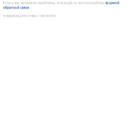
Если у вас возникли проблемы, пожалуйста, воспользуйтесь
формой
обратной связи
9186836562076131962
:
1786161974