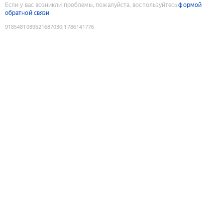
Если у вас возникли проблемы, пожалуйста, воспользуйтесь
формой
обратной связи
9185481089521687030
:
1786141776