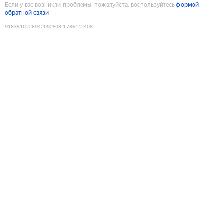
Если у вас возникли проблемы, пожалуйста, воспользуйтесь
формой
обратной связи
9183510226942092503
:
1786112408