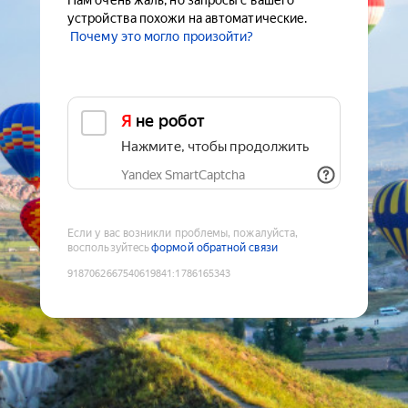
Нам очень жаль, но запросы с вашего
устройства похожи на автоматические.
Почему это могло произойти?
Я не робот
Нажмите, чтобы продолжить
Yandex SmartCaptcha
Если у вас возникли проблемы, пожалуйста,
воспользуйтесь
формой обратной связи
9187062667540619841
:
1786165343