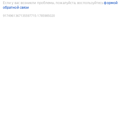
Если у вас возникли проблемы, пожалуйста, воспользуйтесь
формой
обратной связи
9174961367135597715
:
1785985020