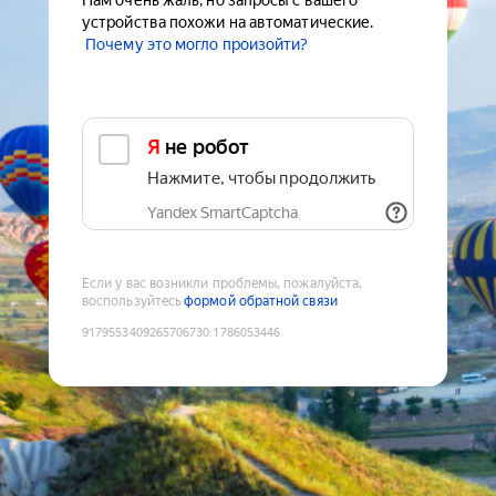
Нам очень жаль, но запросы с вашего
устройства похожи на автоматические.
Почему это могло произойти?
Я не робот
Нажмите, чтобы продолжить
Yandex SmartCaptcha
Если у вас возникли проблемы, пожалуйста,
воспользуйтесь
формой обратной связи
9179553409265706730
:
1786053446