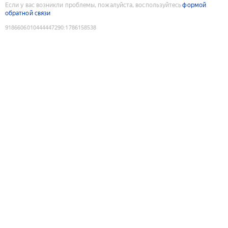
Если у вас возникли проблемы, пожалуйста, воспользуйтесь
формой
обратной связи
9186606010444447290
:
1786158538