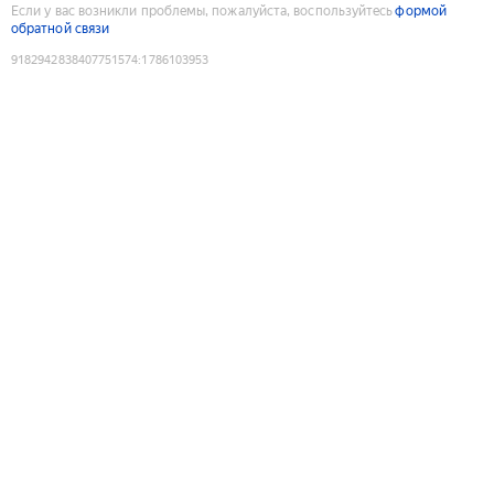
Если у вас возникли проблемы, пожалуйста, воспользуйтесь
формой
обратной связи
9182942838407751574
:
1786103953