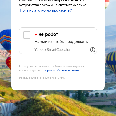
Нам очень жаль, но запросы с вашего
устройства похожи на автоматические.
Почему это могло произойти?
Я не робот
Нажмите, чтобы продолжить
Yandex SmartCaptcha
Если у вас возникли проблемы, пожалуйста,
воспользуйтесь
формой обратной связи
9183201490331511829
:
1786107807