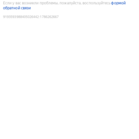
Если у вас возникли проблемы, пожалуйста, воспользуйтесь
формой
обратной связи
9193593988405026442
:
1786262667