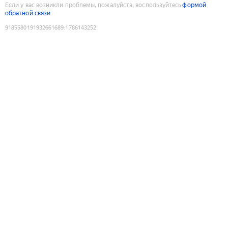
Если у вас возникли проблемы, пожалуйста, воспользуйтесь
формой
обратной связи
9185580191932661689
:
1786143252