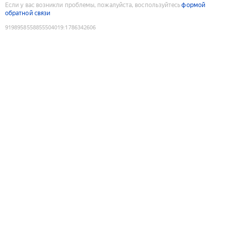
Если у вас возникли проблемы, пожалуйста, воспользуйтесь
формой
обратной связи
9198958558855504019
:
1786342606