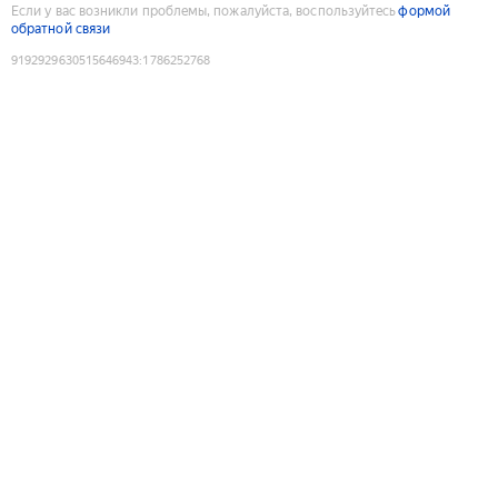
Если у вас возникли проблемы, пожалуйста, воспользуйтесь
формой
обратной связи
9192929630515646943
:
1786252768