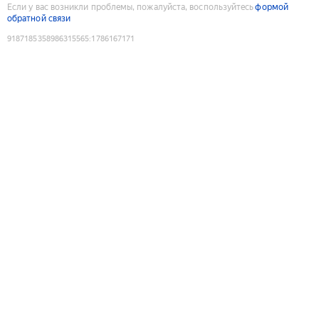
Если у вас возникли проблемы, пожалуйста, воспользуйтесь
формой
обратной связи
9187185358986315565
:
1786167171