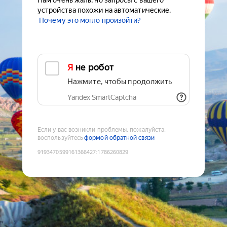
Нам очень жаль, но запросы с вашего
устройства похожи на автоматические.
Почему это могло произойти?
Я не робот
Нажмите, чтобы продолжить
Yandex SmartCaptcha
Если у вас возникли проблемы, пожалуйста,
воспользуйтесь
формой обратной связи
9193470599161366427
:
1786260829