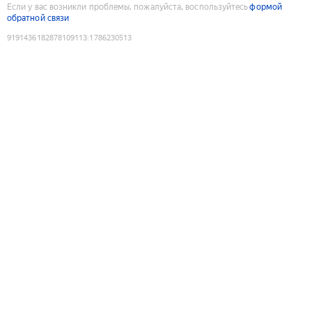
Если у вас возникли проблемы, пожалуйста, воспользуйтесь
формой
обратной связи
9191436182878109113
:
1786230513