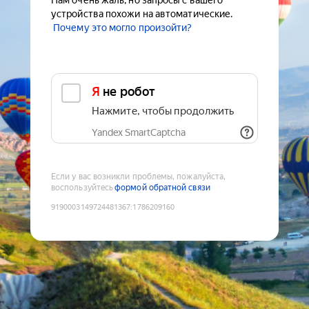
Нам очень жаль, но запросы с вашего
устройства похожи на автоматические.
Почему это могло произойти?
Я не робот
Нажмите, чтобы продолжить
Yandex SmartCaptcha
Если у вас возникли проблемы, пожалуйста,
воспользуйтесь
формой обратной связи
9190003149724481367
:
1786209160